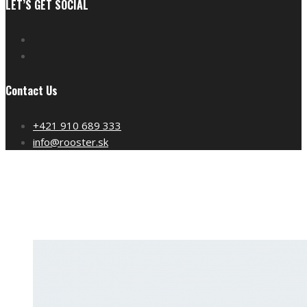
LET’S GET SOCIAL
Contact Us
+421 910 689 333
info@rooster.sk
Shaves
Home
Shaves